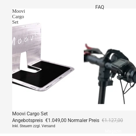
FAQ
Moovi
Cargo
Set
Angebot
Moovi Cargo Set
Angebotspreis
€1.049,00
Normaler Preis
€1.127,00
Inkl. Steuern zzgl. Versand
Magazin