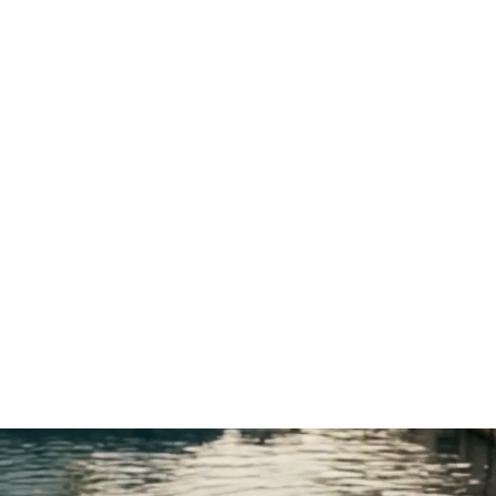
EUR
Region- und Sprachwahl
/
DE