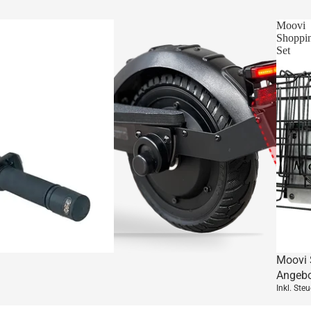
Moovi
Shoppi
Set
Angebot
Moovi 
Angebo
Inkl. Ste