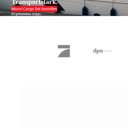
Transport­stark.
Moovi Cargo Set bestellen
KI-generietes Video
Zubehör / Ersatzteile