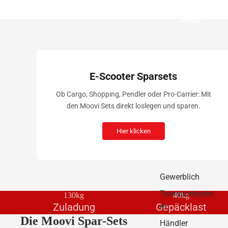
Service
E-Scooter Sparsets
Ob Cargo, Shopping, Pendler oder Pro-Carrier: Mit
den Moovi Sets direkt loslegen und sparen.
Hier klicken
Gewerblich
Transportsyste
130kg
40kg
Zuladung
Gepäcklast
m
Die Moovi Spar-Sets
Händler