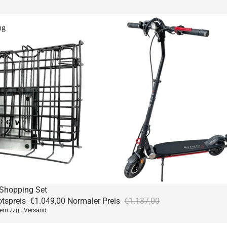
ng
Shopping Set
tspreis
€1.049,00
Normaler Preis
€1.137,00
uern zzgl. Versand