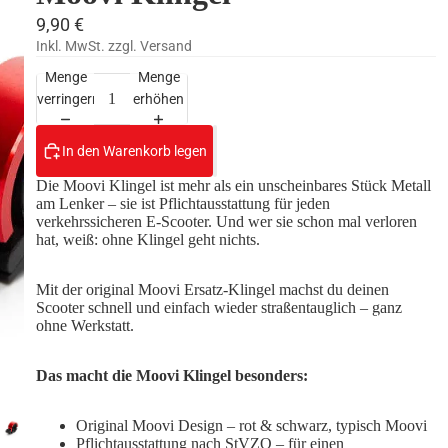
9,90 €
Inkl. MwSt. zzgl. Versand
Menge
Menge
verringern
erhöhen
In den Warenkorb legen
Die Moovi Klingel ist mehr als ein unscheinbares Stück Metall
am Lenker – sie ist Pflichtausstattung für jeden
verkehrssicheren E-Scooter. Und wer sie schon mal verloren
hat, weiß: ohne Klingel geht nichts.
Mit der original Moovi Ersatz-Klingel machst du deinen
Scooter schnell und einfach wieder straßentauglich – ganz
Zubehör / Ersa
ohne Werkstatt.
Das macht die Moovi Klingel besonders:
Original Moovi Design – rot & schwarz, typisch Moovi
Pflichtausstattung nach StVZO – für einen