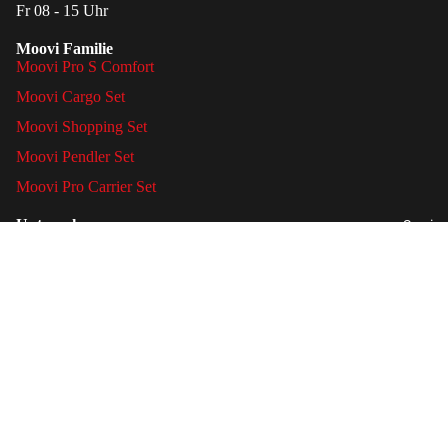
Fr 08 - 15 Uhr
Moovi Familie
Moovi Pro S Comfort
Moovi Cargo Set
Moovi Shopping Set
Moovi Pendler Set
Moovi Pro Carrier Set
Unternehmen
Service
AGB
Impressum
€9,90
Datenschutzerklärung
Rechtliches
Versand & Lieferung
Zahlungsweisen
Datenschutzerklärung
Widerruf & Retouren
Widerrufsrecht