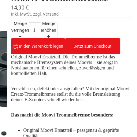
14,90 €
Inkl. MwSt. zzgl. Versand
Menge
Menge
verringern
erhöhen
In den Warenkorb legen
Jetzt zum Checkout
Original Moovi Ersatzteil. Die Trommelbremse ist das
mechanische Bremssystem deines Moovis – sie sorgt in
Notsituationen für einen schnellen, zuverlässigen und
kontrollierten Halt.
Verschlissen, defekt oder ausgefallen? Mit der original Moovi
Ersatz-Trommelbremse stellst du die volle Bremsleistung
Zubehör / Ersa
deines E-Scooters schnell wieder her.
Das macht die Moovi Trommelbremse besonders:
Original Moovi Ersatzteil – passgenau & geprüfte
Qualität