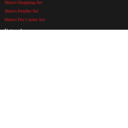
Moovi Shopping Set
Moovi Pendler Set
Moovi Pro Carrier Set
Unternehmen
AGB
Impressum
€14,90
Datenschutzerklärung
Rechtliches
Service
Versand & Lieferung
Zahlungsweisen
Datenschutzerklärung
Widerruf & Retouren
Widerrufsrecht
Batteriegesetzhinweise
AGB
Bildnachweis
Impressum
Vertrag widerufen
Kontaktinformationen
© 2026
Moovi
, Powered by Shopify
Versand
Facebook
Instagram
Youtube
Tiktok