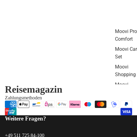
Moovi Pro
Comfort
Moovi Ca
Set
Moovi
Shopping 
Moovi
Reisemagazin
Pendler S
Zahlungsmethoden
Moovi Pro
Carrier Se
Weitere Fragen?
+49 511 725 84-100