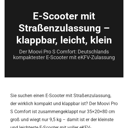
E-Scooter mit
Straßenzulassung –
klappbar, leicht, klein
Der Moovi Pro S Comfort: Deutschlands
kompaktester E-Scooter mit eKFV-Zulassung
Zubehör / Ersa
Sie suchen einen E-Scooter mit Straßenzulassung,
der wirklich kompakt und klappbar ist? Der Moovi Pro
S Comfort ist zusammengeklappt nur 35×20×80 cm
groß und wiegt nur 9,5 kg – damit ist er der kleinste
und leichteste E-Scooter mit voller eKFV-